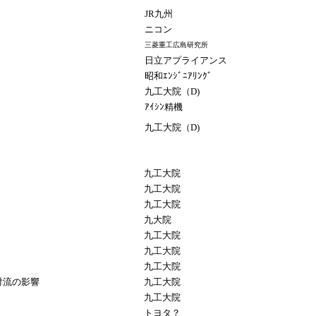
JR九州
ニコン
三菱重工広島研究所
日立アプライアンス
昭和ｴﾝｼﾞﾆｱﾘﾝｸﾞ
九工大院（D)
ｱｲｼﾝ精機
九工大院（D)
九工大院
九工大院
九工大院
九大院
九工大院
九工大院
）
九工大院
対流の影響
九工大院
九工大院
トヨタ？