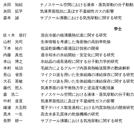
永田 知絵
ナノスケール空間における液体・蒸気挙動の分子動動
灰田 拡平
気液界面抵抗に及ぼす不凝縮性ガスの影響
森本 誠
サブクール沸騰における気泡挙動に関する研究
学士
佐々木 規行
混合冷媒の核沸騰熱伝達に関する研究
山村 光司
生体情報を考慮した海産物の高効率乾燥
下本 祐介
低温乾燥機の最適設計技術の開発
内藤 真也
過冷却水の氷結開始・安定化に関する研究
本山 博之
氷結晶の成長過程に関する分子動力学的研究
本村 祐治
毛細力によるグルーブ内蒸発熱輸送限界の数値解析
長山 省吾
マイクロ波を用いた生体組織の凍結保存に関する研究
大石 英敏
マイクロ波を用いた生体組織の凍結保存に関する研究
藤代 照人
気液界面の非平衡熱力学と逆温度勾配現象
森 浩二
ナノスケール空間における液体・蒸気挙動の分子動力
中村 道直
気液界面抵抗に及ぼす不凝縮性ガスの影響
鎌瀬 大五郎
電子デバイス製造過程における均質加熱法の開発研究
黒木 一生
高含水多孔質体の乾燥機構の研究
長野 耕一
サブクール沸騰における気泡挙動に関する研究