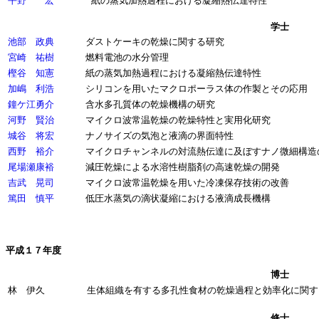
平野 宏
紙の蒸気加熱過程における凝縮熱伝達特性
学士
池部 政典
ダストケーキの乾燥に関する研究
宮崎 祐樹
燃料電池の水分管理
樫谷 知憲
紙の蒸気加熱過程における凝縮熱伝達特性
加嶋 利浩
シリコンを用いたマクロポーラス体の作製とその応用
鐘ケ江勇介
含水多孔質体の乾燥機構の研究
河野 賢治
マイクロ波常温乾燥の乾燥特性と実用化研究
城谷 将宏
ナノサイズの気泡と液滴の界面特性
西野 裕介
マイクロチャンネルの対流熱伝達に及ぼすナノ微細構造
尾場瀬康裕
減圧乾燥による水溶性樹脂剤の高速乾燥の開発
吉武 晃司
マイクロ波常温乾燥を用いた冷凍保存技術の改善
篤田 慎平
低圧水蒸気の滴状凝縮における液滴成長機構
平成１７年度
博
士
林 伊久
生体組織を有する多孔性食材の乾燥過程と効率化に関す
修士