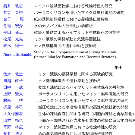
石井 敦志
マイクロ波減圧乾燥における乾燥特性の研究
井寺 直裕
ポーラスシリコンを用いたマイクロ燃料電池の研究
金子 毅
紙の蒸気加熱過程における凝縮熱伝達特性
住吉 宏介
水のナノバブルの分子動力学解析
平田 優二
乾燥と凍結によるハイブリッド生体保存の可能性
松尾 光晃
ミクロ液膜の蒸発挙動と気液界面抵抗
椎木 誠一
ナノ微細構造面の濡れ挙動と接触角
Study on the Cryopreservation of Living Materials
Nurkholis Hamidi
(Intracellular Ice Formation and Recrystallization)
学士
徳永 敦士
ミクロ液膜の蒸発挙動に関する実験的研究
川越 政子
ナノ微細構造面の濡れ挙動と接触角
田中 一成
乾燥と凍結によるハイブリット生体保存の可能性
上野 賢太
ポーラスシリコンを用いたマイクロ燃料電池の研究
村松 啓
ポーラスシリコンを用いたマイクロ燃料電池の研究
梶原 裕司
減圧乾燥による水溶性樹脂剤の高速乾燥技術の開発
大久保麻衣
生体の凍結保存に関する研究（細胞内凍結と再結晶化
山本 拓也
下面から加熱された含水多孔質体の乾燥に及ぼす自然
平野 将広
マイクロ波減圧乾燥における乾燥特性の研究
長井 博之
紙の蒸気加熱過程における凝縮熱伝達特性