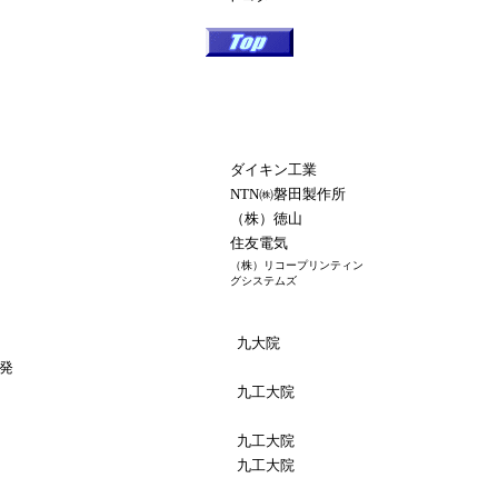
ダイキン工業
NTN㈱磐田製作所
（株）徳山
住友電気
（株）リコープリンティン
グシステムズ
九大院
発
九工大院
九工大院
九工大院