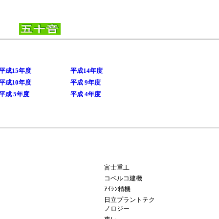
平成15年度
平成14年度
平成10年度
平成 9年度
平成 5年度
平成 4年度
富士重工
コベルコ建機
ｱｲｼﾝ精機
日立プラントテク
ノロジー