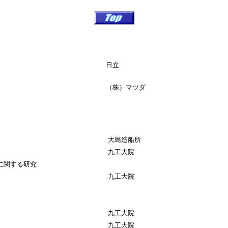
日立
（株）マツダ
大島造船所
九工大院
に関する研究
九工大院
九工大院
九工大院