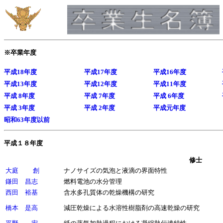
※卒業年度
平成18年度
平成17年度
平成16年度
平成13年度
平成12年度
平成11年度
平成 8年度
平成 7年度
平成 6年度
平成 3年度
平成 2年度
平成元年度
昭和63年度以前
平成１８年度
修士
大庭 創
ナノサイズの気泡と液滴の界面特性
鎌田 昌志
燃料電池の水分管理
西田 裕基
含水多孔質体の乾燥機構の研究
橋本 是高
減圧乾燥による水溶性樹脂剤の高速乾燥の研究