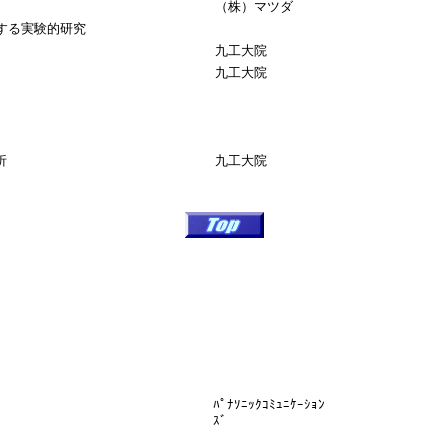
（株）マツダ
する実験的研究
九工大院
九工大院
析
九工大院
ﾊﾟﾅｿﾆｯｸｺﾐｭﾆｹｰｼｮﾝ
ｽﾞ