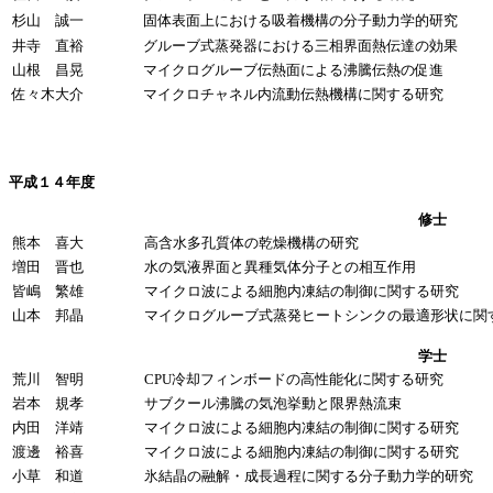
杉山 誠一
固体表面上における吸着機構の分子動力学的研究
井寺 直裕
グルーブ式蒸発器における三相界面熱伝達の効果
山根 昌晃
マイクログルーブ伝熱面による沸騰伝熱の促進
佐々木大介
マイクロチャネル内流動伝熱機構に関する研究
平成１４年度
修士
熊本 喜大
高含水多孔質体の乾燥機構の研究
増田 晋也
水の気液界面と異種気体分子との相互作用
皆嶋 繁雄
マイクロ波による細胞内凍結の制御に関する研究
山本 邦晶
マイクログルーブ式蒸発ヒートシンクの最適形状に関
学士
荒川 智明
CPU冷却フィンボードの高性能化に関する研究
岩本 規孝
サブクール沸騰の気泡挙動と限界熱流束
内田 洋靖
マイクロ波による細胞内凍結の制御に関する研究
渡邊 裕喜
マイクロ波による細胞内凍結の制御に関する研究
小草 和道
氷結晶の融解・成長過程に関する分子動力学的研究