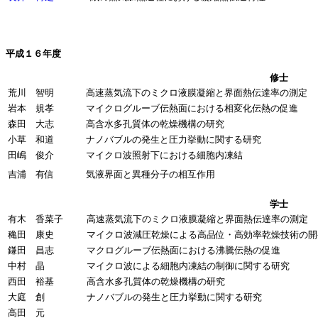
平成１６年度
修士
荒川 智明
高速蒸気流下のミクロ液膜凝縮と界面熱伝達率の測定
岩本 規孝
マイクログルーブ伝熱面における相変化伝熱の促進
森田 大志
高含水多孔質体の乾燥機構の研究
小草 和道
ナノバブルの発生と圧力挙動に関する研究
田嶋 俊介
マイクロ波照射下における細胞内凍結
吉浦 有信
気液界面と異種分子の相互作用
学士
有木 香菜子
高速蒸気流下のミクロ液膜凝縮と界面熱伝達率の測定
穐田 康史
マイクロ波減圧乾燥による高品位・高効率乾燥技術の開
鎌田 昌志
マクログルーブ伝熱面における沸騰伝熱の促進
中村 晶
マイクロ波による細胞内凍結の制御に関する研究
西田 裕基
高含水多孔質体の乾燥機構の研究
大庭 創
ナノバブルの発生と圧力挙動に関する研究
高田 元