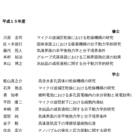
平成１５年度
修士
川原 圭司
マイクロ波減圧乾燥における乾燥機構の研究
佐々木規行
固体表面上における吸着機構の分子動力学的研究
藤代 照人
気液界面の非平衡熱力学と分子境界条件
本村 祐治
グルーブ式蒸発器における三相界面熱伝達の効果
本山 博之
氷結晶の成長過程に関する分子動力学的研究
学士
船山真之介
高含水多孔質体の乾燥機構の研究
石井 敦志
マイクロ波減圧乾燥における乾燥機構の研究
勇 知孝
燃料電池における多孔質電極内の水分挙動と発電効率
平田 優二
マイクロ波照射下における細胞内凍結
本嶋 潤
氷結晶の成長過程に関する分子動力学的研究
渡部 純
気液界面の非平衡熱力学と分子境界条件
金子 毅
高速蒸気流下の薄膜状凝縮熱伝達
住吉 宏介
ナノバブルの発生と圧力挙動に関する研究