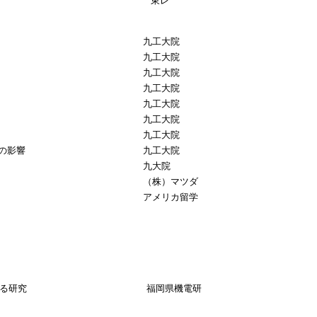
東レ
九工大院
九工大院
九工大院
九工大院
九工大院
九工大院
九工大院
の影響
九工大院
九大院
（株）マツダ
アメリカ留学
る研究
福岡県機電研