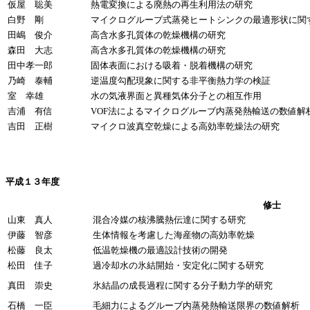
仮屋 聡美
熱電変換による廃熱の再生利用法の研究
白野 剛
マイクログルーブ式蒸発ヒートシンクの最適形状に関
田嶋 俊介
高含水多孔質体の乾燥機構の研究
森田 大志
高含水多孔質体の乾燥機構の研究
田中孝一郎
固体表面における吸着・脱着機構の研究
乃崎 泰輔
逆温度勾配現象に関する非平衡熱力学の検証
室 幸雄
水の気液界面と異種気体分子との相互作用
吉浦 有信
VOF法によるマイクログルーブ内蒸発熱輸送の数値解
吉田 正樹
マイクロ波真空乾燥による高効率乾燥法の研究
平成１３年度
修士
山東 真人
混合冷媒の核沸騰熱伝達に関する研究
伊藤 智彦
生体情報を考慮した海産物の高効率乾燥
松藤 良太
低温乾燥機の最適設計技術の開発
松田 佳子
過冷却水の氷結開始・安定化に関する研究
真田 崇史
氷結晶の成長過程に関する分子動力学的研究
石橋 一臣
毛細力によるグルーブ内蒸発熱輸送限界の数値解析