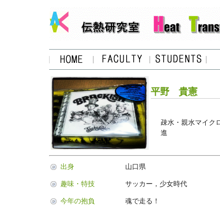
平野 貴憲
疎水・親水マイク
進
出身
山口県
趣味・特技
サッカー，少女時代
今年の抱負
魂で走る！