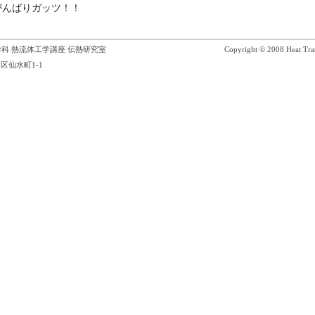
がんばりガッツ！！
科 熱流体工学講座 伝熱研究室
Copyright © 2008 Heat Tran
区仙水町1-1