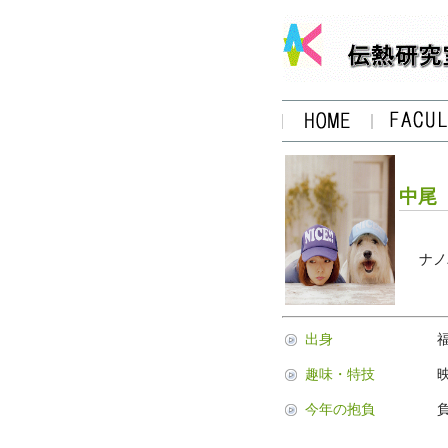
中尾
ナノ
出身
趣味・特技
今年の抱負