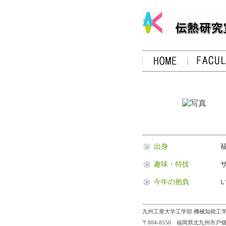
出身
趣味・特技
今年の抱負
九州工業大学工学部 機械知能工学
〒804-8550 福岡県北九州市戸畑