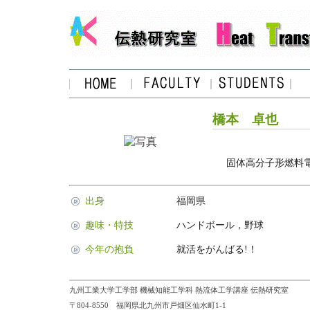
橋本 卓也
固体高分子形燃料
出身
福岡県
趣味・特技
ハンドボール，野球
今年の抱負
就活をがんばる!！
九州工業大学工学部 機械知能工学科 熱流体工学講座 伝熱研究室
〒804-8550 福岡県北九州市戸畑区仙水町1-1