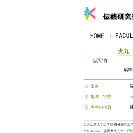
犬丸
燃料
出身
趣味・特技
今年の抱負
九州工業大学工学部 機械知能工学
〒804-8550 福岡県北九州市戸畑