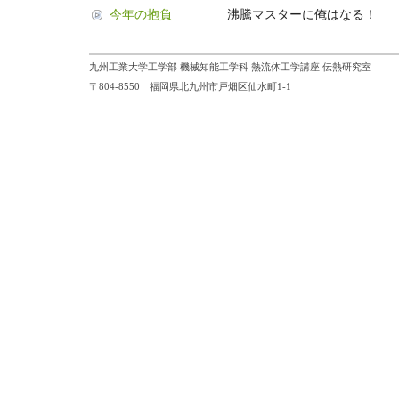
今年の抱負
沸騰マスターに俺はなる！
九州工業大学工学部 機械知能工学科 熱流体工学講座 伝熱研究室
〒804-8550 福岡県北九州市戸畑区仙水町1-1