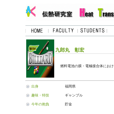
九郎丸 彰宏
燃料電池の膜・電極接合体におけ
出身
福岡県
趣味・特技
ギャンブル
今年の抱負
貯金