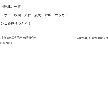
福岡県北九州市
スノボー・映画・旅行・競馬・野球・サッカー
リンゴを握りつぶす！！！
科 熱流体工学講座 伝熱研究室
Copyright © 2008 Heat Tran
区仙水町1-1