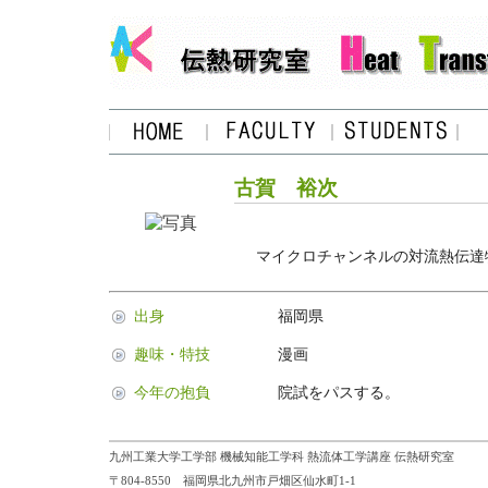
古賀 裕次
マイクロチャンネルの対流熱伝達
出身
福岡県
趣味・特技
漫画
今年の抱負
院試をパスする。
九州工業大学工学部 機械知能工学科 熱流体工学講座 伝熱研究室
〒804-8550 福岡県北九州市戸畑区仙水町1-1