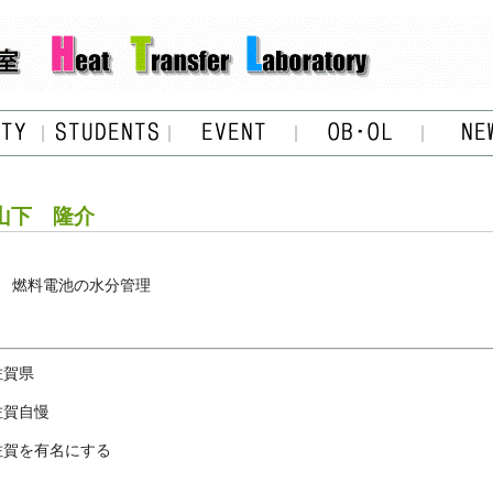
山下 隆介
燃料電池の水分管理
佐賀県
佐賀自慢
佐賀を有名にする