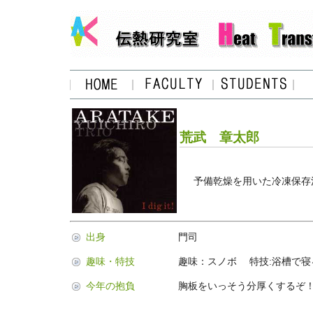
荒武 章太郎
予備乾燥を用いた冷凍保存
出身
門司
趣味・特技
趣味：スノボ 特技:浴槽で寝
今年の抱負
胸板をいっそう分厚くするぞ